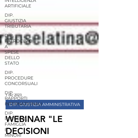
INTELLIGENZA
ARTIFICIALE
DIP.
GIUSTIZIA
TRIBUTARIA
DIP.
PATROCINIO
A
SPESE
DELLO
STATO
DIP.
PROCEDURE
CONCORSUALI
DIP.
RAPPORTI
INTERNAZIONALI
1 dic 2023
DIP.
DIP. GIUSTIZIA AMMINISTRATIVA
PERSONA,
FAMIGLIA
WEBINAR "LE
E
MINORI