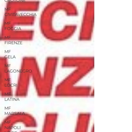
CROTONE
MF
CIVITAVECCHIA
MF
FOGGIA
MF
FIRENZE
MF
GELA
MF
LAGONEGRO
MF
LOCRI
MF
LATINA
MF
MARSALA
MF
NAPOLI