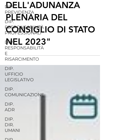
DECISIONI
DIP.
PREVIDENZA
DELL'ADUNANZA
DIP.
PLENARIA DEL
RESPONSABILITÀ
PROFESSIONALI
CONSIGLIO DI STATO
DIP.
RESPONSABILITÀ
NEL 2023"
E
RISARCIMENTO
DIP.
UFFICIO
LEGISLATIVO
DIP.
COMUNICAZIONE
DIP.
ADR
DIP.
DIR.
UMANI
DIP.