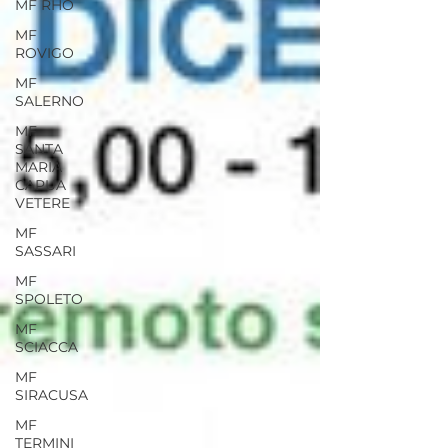
MF RHO
MF
ROVIGO
MF
SALERNO
MF
SANTA
MARIA
CAPUA
VETERE
MF
SASSARI
MF
SPOLETO
MF
SCIACCA
MF
SIRACUSA
MF
TERMINI