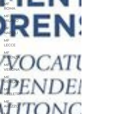
MF
ROMA
MF
MILANO
MF
NAPOLI
MF
LECCE
MF
VICENZA
MF
VERONA
MF
VENEZIA
MF
VELLETRI
MF
AREZZO
MF