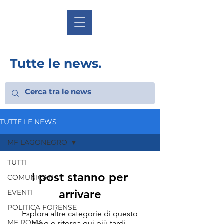
Tutte le news.
TUTTE LE NEWS
MF LAGONEGRO
TUTTI
I post stanno per
COMUNICATI
arrivare
EVENTI
POLITICA FORENSE
Esplora altre categorie di questo
MF ROMA
blog o ritorna qui più tardi.