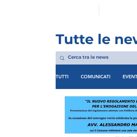
HOMEPAGE
L'ASSOCIAZION
Tutte le ne
TUTTI
COMUNICATI
EVENT
MF LECCE
MF VICENZA
MF AVELLINO
MF BARI