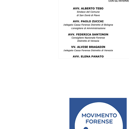
MF CATANIA
MF CATANZ
MF GELA
MF LAGONEGR