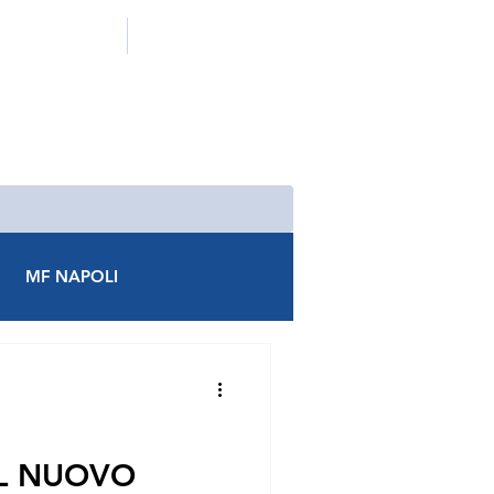
ADERISCI A MF
CONTATTACI
MF NAPOLI
AREZZO
MF AVEZZANO
MF CASTROVILLARI
L NUOVO