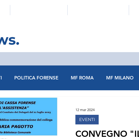
E
COMUNICATI E NEWS
EVENTI E FORMAZIONE
ws.
I
POLITICA FORENSE
MF ROMA
MF MILANO
MF VERONA
MF VENEZIA
MF VELLETRI
MF 
12 mar 2024
EVENTI
MF BRESCIA
MF BENEVENTO
MF CASSINO
CONVEGNO "I