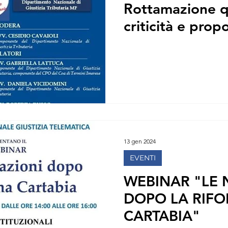
Rottamazione q
ARO
MF CROTONE
MF CIVITAVECCHIA
MF FOG
criticità e prop
O
MF LOCRI
MF LATINA
MF MARSALA
13 gen 2024
EVENTI
WEBINAR "LE 
DOPO LA RIF
CARTABIA"