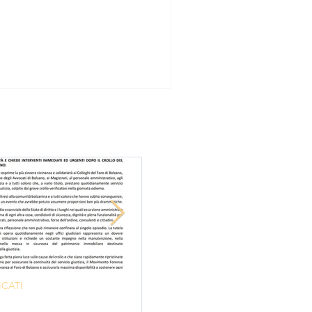
CATI
EVENTI
curezza della Giustizia
Evento "Avvocatura 