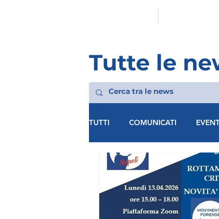
HOMEPAGE
L'ASSOCIAZION
Tutte le ne
TUTTI
COMUNICATI
EVENT
MF LECCE
MF VICENZA
MF AVELLINO
MF BARI