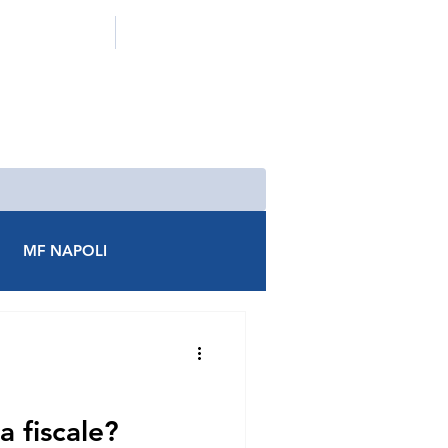
ADERISCI A MF
CONTATTACI
MF NAPOLI
AREZZO
MF AVEZZANO
MF CASTROVILLARI
 fiscale?