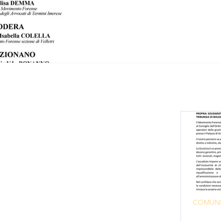
Movimento
Forense
Via Boezio, n. 45
COMUNI
00193 – Roma
La si