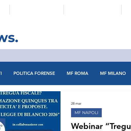
E
COMUNICATI E NEWS
EVENTI E FORMAZIONE
ws.
I
POLITICA FORENSE
MF ROMA
MF MILANO
MF VERONA
MF VENEZIA
MF VELLETRI
MF 
28 mar
MF NAPOLI
MF BRESCIA
MF BENEVENTO
MF CASSINO
Webinar “Tregua