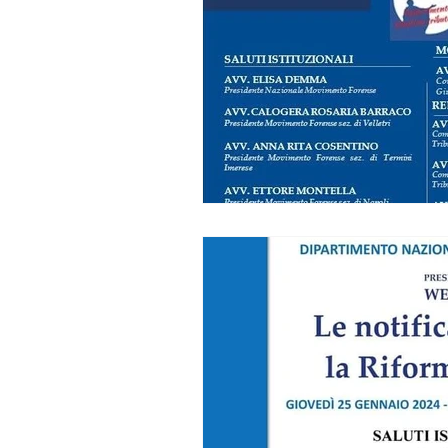
MF CATANIA
MF CATANZ
MF GELA
MF LAGONEGR