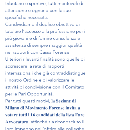
tributario e sportivo, tutti meritevoli di 
attenzione e ognuno con le sue 
specifiche necessità.
Condividiamo il duplice obiettivo di 
tutelare l’accesso alla professione per i 
più giovani e di fornire consulenza e 
assistenza di sempre maggior qualità 
nei rapporti con Cassa Forense.
Ulteriori rilevanti finalità sono quelle di 
accrescere la rete di rapporti 
internazionali che già contraddistingue 
il nostro Ordine e di valorizzare le 
attività di condivisione con il Comitato 
per le Pari Opportunità.
Per tutti questi motivi, 𝐥𝐚 𝐒𝐞𝐳𝐢𝐨𝐧𝐞 𝐝𝐢 
𝐌𝐢𝐥𝐚𝐧𝐨 𝐝𝐢 𝐌𝐨𝐯𝐢𝐦𝐞𝐧𝐭𝐨 𝐅𝐨𝐫𝐞𝐧𝐬𝐞 𝐢𝐧𝐯𝐢𝐭𝐚 𝐚 
𝐯𝐨𝐭𝐚𝐫𝐞 𝐭𝐮𝐭𝐭𝐢 𝐢 𝟏𝟔 𝐜𝐚𝐧𝐝𝐢𝐝𝐚𝐭𝐢 𝐝𝐞𝐥𝐥𝐚 𝐥𝐢𝐬𝐭𝐚 𝐅𝐚𝐫𝐞 
𝐀𝐯𝐯𝐨𝐜𝐚𝐭𝐮𝐫𝐚, affinché sia riconosciuto il 
loro impegno nell’offrire alle colleghe 