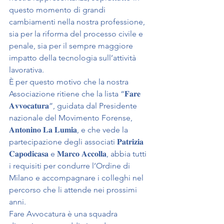
questo momento di grandi 
cambiamenti nella nostra professione, 
sia per la riforma del processo civile e 
penale, sia per il sempre maggiore 
impatto della tecnologia sull’attività 
lavorativa.
È per questo motivo che la nostra 
Associazione ritiene che la lista “𝐅𝐚𝐫𝐞 
𝐀𝐯𝐯𝐨𝐜𝐚𝐭𝐮𝐫𝐚”, guidata dal Presidente 
nazionale del Movimento Forense, 
𝐀𝐧𝐭𝐨𝐧𝐢𝐧𝐨 𝐋𝐚 𝐋𝐮𝐦𝐢𝐚, e che vede la 
partecipazione degli associati 𝐏𝐚𝐭𝐫𝐢𝐳𝐢𝐚 
𝐂𝐚𝐩𝐨𝐝𝐢𝐜𝐚𝐬𝐚 e 𝐌𝐚𝐫𝐜𝐨 𝐀𝐜𝐜𝐨𝐥𝐥𝐚, abbia tutti 
i requisiti per condurre l’Ordine di 
Milano e accompagnare i colleghi nel 
percorso che li attende nei prossimi 
anni.
Fare Avvocatura è una squadra 