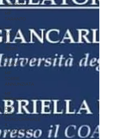
IMERESE
MF
TARANTO
MF
TIVOLI
MF
TERNI
MF
TRANI
MF
TORRE
ANNUNZIATA
MF
TORINO
DIP.
DIR.
CONDOMINIALE
E
LOCAZIONI