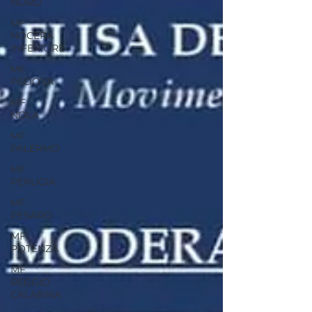
NORD
MF
NOCERA
INFERIORE
MF
PADOVA
MF
NOLA
MF
PALERMO
MF
PERUGIA
MF
PESARO
MF
POTENZA
MF
REGGIO
CALABRIA