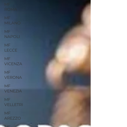
MF
ROMA
MF
MILANO
MF
NAPOLI
MF
LECCE
MF
VICENZA
MF
VERONA
MF
VENEZIA
MF
VELLETRI
MF
AREZZO
MF