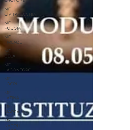
CROTONE
MF
CIVITAVECCHIA
MF
FOGGIA
MF
FIRENZE
MF
GELA
MF
LAGONEGRO
MF
LOCRI
MF
LATINA
MF
MARSALA
MF
NAPOLI