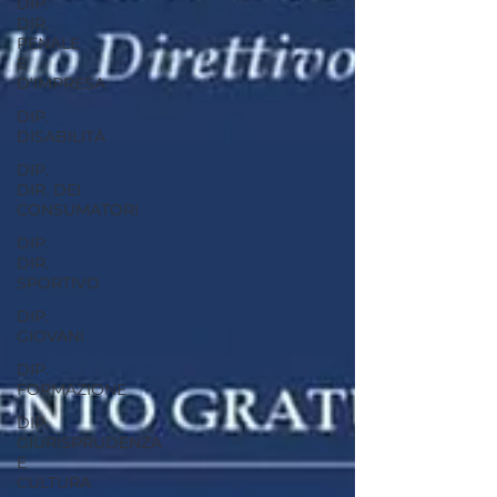
DIP.
DIR.
PENALE
E
D'IMPRESA
DIP.
DISABILITÀ
DIP.
DIR. DEI
CONSUMATORI
DIP.
DIR.
SPORTIVO
DIP.
GIOVANI
DIP.
FORMAZIONE
DIP.
GIURISPRUDENZA
E
CULTURA