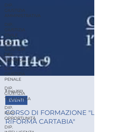
DIP.
GIUSTIZIA
AMMINISTRATIVA
DIP.
GIUSTIZIA
CIVILE
DIP.
GIUSTIZIA
DEL
LAVORO
DIP.
GIUSTIZIA
PENALE
DIP.
GIUSTIZIA
TELEMATICA
8 mag 2023
DIP.
EVENTI
PARI
OPPORTUNITÀ
CORSO DI FORMAZIONE "LA
DIP.