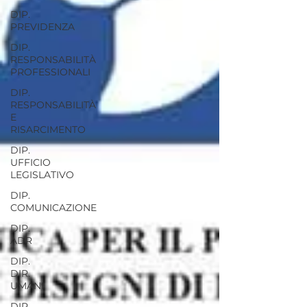
DIP.
PREVIDENZA
DIP.
RESPONSABILITÀ
PROFESSIONALI
DIP.
RESPONSABILITÀ
E
RISARCIMENTO
DIP.
UFFICIO
LEGISLATIVO
DIP.
COMUNICAZIONE
DIP.
ADR
DIP.
DIR.
UMANI
DIP.