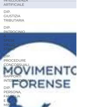
RIFORMA CARTABIA"
INTELLIGENZA
ARTIFICIALE
DIP.
GIUSTIZIA
TRIBUTARIA
DIP.
PATROCINIO
A
SPESE
DELLO
STATO
DIP.
PROCEDURE
CONCORSUALI
DIP.
RAPPORTI
INTERNAZIONALI
DIP.
PERSONA,
FAMIGLIA
E
MINORI