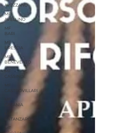
AVEZZANO
MF
AVELLINO
MF
BARI
MF
BRESCIA
MF
BENEVENTO
MF
CASSINO
MF
CASTROVILLARI
MF
CATANIA
MF
CATANZARO
MF