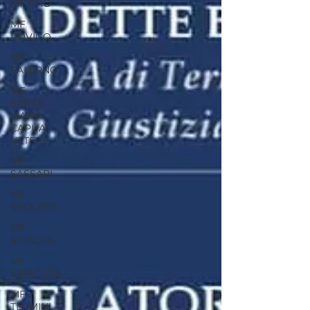
MF RHO
MF
ROVIGO
MF
SALERNO
MF
SANTA
MARIA
CAPUA
VETERE
MF
SASSARI
MF
SPOLETO
MF
SCIACCA
MF
SIRACUSA
MF
TERMINI