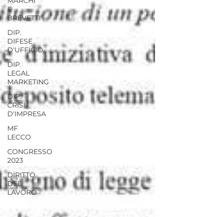
MARCHI
E
BREVETTI
DIP.
DIFESE
D'UFFICIO
DIP.
LEGAL
MARKETING
DIP.
CRISI
D'IMPRESA
MF
LECCO
CONGRESSO
2023
DIRITTO
DEL
LAVORO