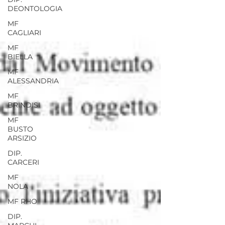
DEONTOLOGIA
MF
CAGLIARI
MF
BIELLA
MF
ALESSANDRIA
MF
BRINDISI
MF
BUSTO
ARSIZIO
DIP.
CARCERI
MF
NOLA
MF RHO
DIP.