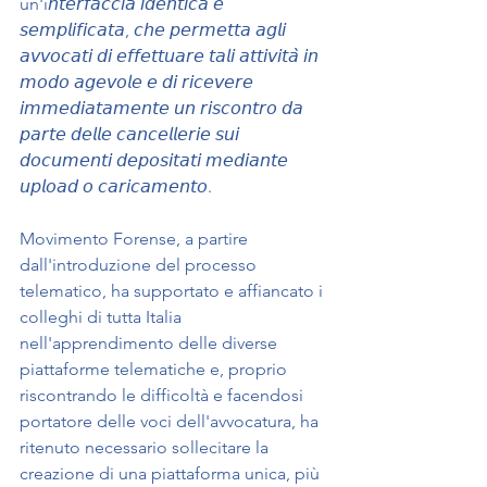
un'i𝘯𝘵𝘦𝘳𝘧𝘢𝘤𝘤𝘪𝘢 𝘪𝘥𝘦𝘯𝘵𝘪𝘤𝘢 𝘦 
𝘴𝘦𝘮𝘱𝘭𝘪𝘧𝘪𝘤𝘢𝘵𝘢, 𝘤𝘩𝘦 𝘱𝘦𝘳𝘮𝘦𝘵𝘵𝘢 𝘢𝘨𝘭𝘪 
𝘢𝘷𝘷𝘰𝘤𝘢𝘵𝘪 𝘥𝘪 𝘦𝘧𝘧𝘦𝘵𝘵𝘶𝘢𝘳𝘦 𝘵𝘢𝘭𝘪 𝘢𝘵𝘵𝘪𝘷𝘪𝘵𝘢̀ 𝘪𝘯 
𝘮𝘰𝘥𝘰 𝘢𝘨𝘦𝘷𝘰𝘭𝘦 𝘦 𝘥𝘪 𝘳𝘪𝘤𝘦𝘷𝘦𝘳𝘦 
𝘪𝘮𝘮𝘦𝘥𝘪𝘢𝘵𝘢𝘮𝘦𝘯𝘵𝘦 𝘶𝘯 𝘳𝘪𝘴𝘤𝘰𝘯𝘵𝘳𝘰 𝘥𝘢 
𝘱𝘢𝘳𝘵𝘦 𝘥𝘦𝘭𝘭𝘦 𝘤𝘢𝘯𝘤𝘦𝘭𝘭𝘦𝘳𝘪𝘦 𝘴𝘶𝘪 
𝘥𝘰𝘤𝘶𝘮𝘦𝘯𝘵𝘪 𝘥𝘦𝘱𝘰𝘴𝘪𝘵𝘢𝘵𝘪 𝘮𝘦𝘥𝘪𝘢𝘯𝘵𝘦 
𝘶𝘱𝘭𝘰𝘢𝘥 𝘰 𝘤𝘢𝘳𝘪𝘤𝘢𝘮𝘦𝘯𝘵𝘰.
Movimento Forense, a partire 
dall'introduzione del processo 
telematico, ha supportato e affiancato i 
colleghi di tutta Italia 
nell'apprendimento delle diverse 
piattaforme telematiche e, proprio 
riscontrando le difficoltà e facendosi 
portatore delle voci dell'avvocatura, ha 
ritenuto necessario sollecitare la 
creazione di una piattaforma unica, più 