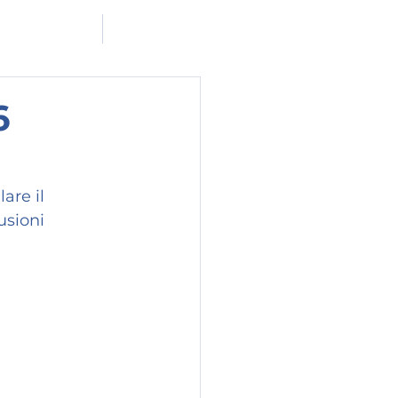
ADERISCI A MF
CONTATTACI
6
are il 
usioni 