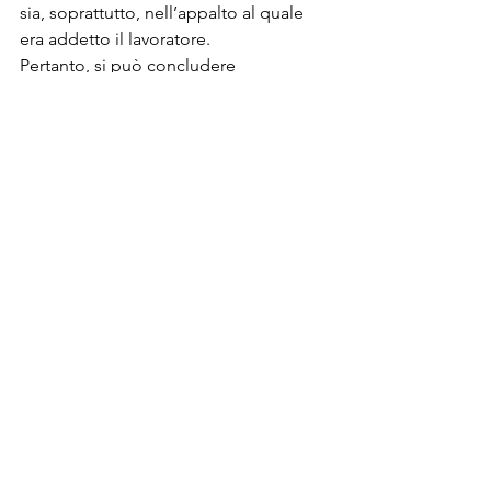
sia, soprattutto, nell’appalto al quale 
era addetto il lavoratore.
Pertanto, si può concludere 
affermando che, nel determinare la 
retribuzione adeguata spettante ai 
lavoratori, è legittima la 
disapplicazione da parte dei giudici di 
un contratto collettivo in favore di un 
altro ritenuto più rispondente ai 
requisiti costituzionali di 
proporzionalità e sufficienza della 
retribuzione ovvero il discostamento 
da quello applicato dal datore di 
lavoro, avendo sempre come obiettivo 
primario il rispetto dei principi 
costituzionali di cui all’art. 36 della 
Costituzione.
Milano, 12.02.2024
Avv. Antonella Carbone