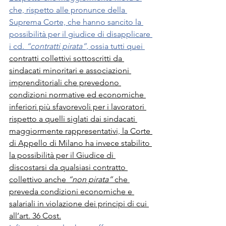
che, rispetto alle pronunce della 
Suprema Corte, che hanno sancito la 
possibilità per il giudice di disapplicare 
i cd. 
“contratti pirata”, 
ossia tutti quei 
contratti collettivi sottoscritti da 
sindacati minoritari e associazioni 
imprenditoriali che prevedono 
condizioni normative ed economiche 
inferiori più sfavorevoli per i lavoratori 
rispetto a quelli siglati dai sindacati 
maggiormente rappresentativi, la Corte 
di Appello di Milano ha invece stabilito 
la possibilità per il Giudice di 
discostarsi da qualsiasi contratto 
collettivo anche 
“non pirata”
 che 
preveda condizioni economiche e 
salariali in violazione dei principi di cui 
all’art. 36 Cost.