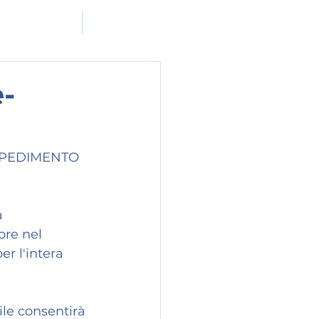
ADERISCI A MF
CONTATTACI
-
MPEDIMENTO 
 
re nel 
r l'intera 
le consentirà 