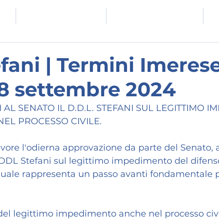
E
COMUNICATI E NEWS
EVENTI E FORMAZIONE
fani | Termini Imerese
8 settembre 2024
AL SENATO IL D.D.L. STEFANI SUL LEGITTIMO I
NEL PROCESSO CIVILE.
ore l'odierna approvazione da parte del Senato, a
DDL Stefani sul legittimo impedimento del difenso
l quale rappresenta un passo avanti fondamentale pe
del legittimo impedimento anche nel processo civi