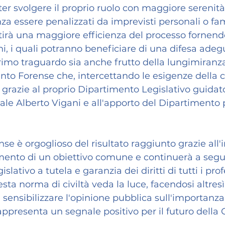
ter svolgere il proprio ruolo con maggiore serenità
za essere penalizzati da imprevisti personali o fami
tirà una maggiore efficienza del processo fornen
ni, i quali potranno beneficiare di una difesa adeg
rimo traguardo sia anche frutto della lungimiranza
to Forense che, intercettando le esigenze della c
 grazie al proprio Dipartimento Legislativo guidato
le Alberto Vigani e all'apporto del Dipartimento p
se è orgoglioso del risultato raggiunto grazie all
mento di un obiettivo comune e continuerà a segu
gislativo a tutela e garanzia dei diritti di tutti i pro
ta norma di civiltà veda la luce, facendosi altres
 a sensibilizzare l'opinione pubblica sull'importanza
appresenta un segnale positivo per il futuro della G