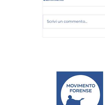
Scrivi un commento...
La sicurezza della
Giustizia non può
crollare: solidarietà al
Tribunale di Bolzano