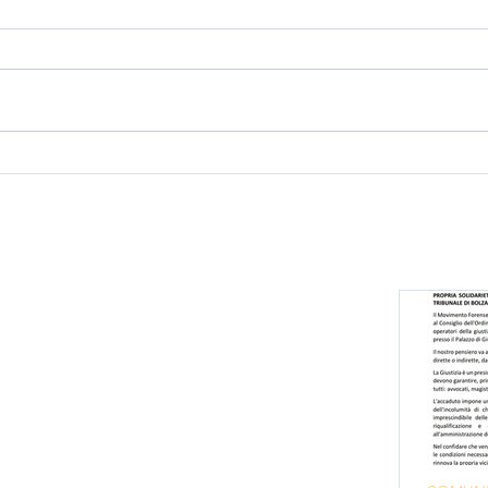
Conferenza stampa
"Giudici di Pace al bivio:
quale futuro per la
giustizia di prossimità?"
Movimento
Forense
Via Boezio, n. 45