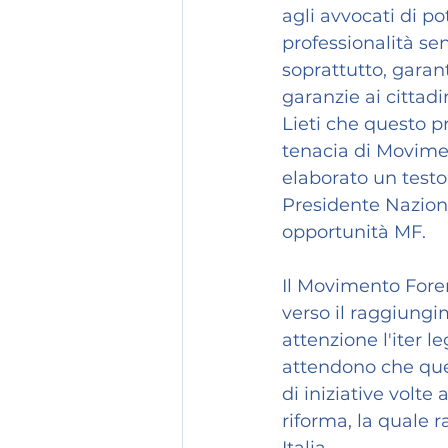
agli avvocati di po
professionalità sen
soprattutto, garan
garanzie ai cittadi
Lieti che questo p
tenacia di Movimen
elaborato un testo
Presidente Naziona
opportunità MF.
Il Movimento Foren
verso il raggiungi
attenzione l'iter le
attendono che ques
di iniziative volte
riforma, la quale r