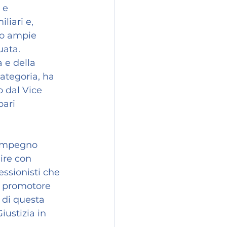
 e 
liari e, 
do ampie 
uata.
 e della 
ategoria, ha 
 dal Vice 
ari 
'impegno 
ire con 
fessionisti che 
ì promotore 
 di questa 
iustizia in 