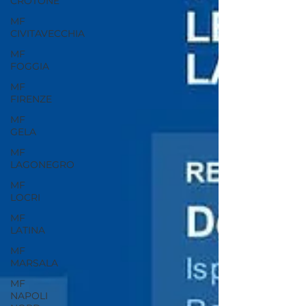
CROTONE
MF
CIVITAVECCHIA
MF
FOGGIA
MF
FIRENZE
MF
GELA
MF
LAGONEGRO
MF
LOCRI
MF
LATINA
MF
MARSALA
MF
NAPOLI