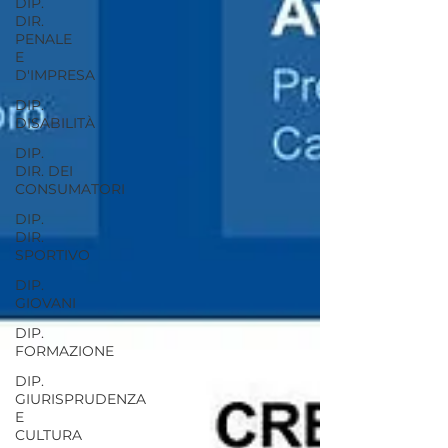
DIP.
DIR.
PENALE
E
D'IMPRESA
DIP.
DISABILITÀ
DIP.
DIR. DEI
CONSUMATORI
DIP.
DIR.
SPORTIVO
DIP.
GIOVANI
DIP.
FORMAZIONE
DIP.
GIURISPRUDENZA
E
CULTURA