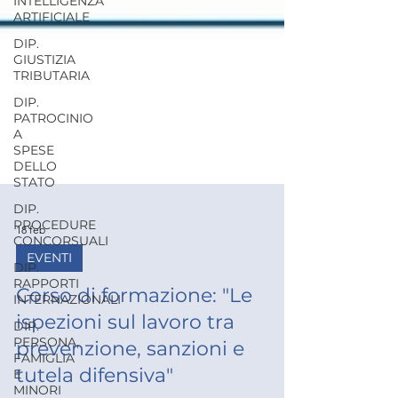
INTELLIGENZA
ARTIFICIALE
DIP.
GIUSTIZIA
TRIBUTARIA
DIP.
PATROCINIO
A
SPESE
DELLO
STATO
DIP.
PROCEDURE
CONCORSUALI
18 feb
DIP.
RAPPORTI
EVENTI
INTERNAZIONALI
Corso di formazione: "Le
DIP.
PERSONA,
ispezioni sul lavoro tra
FAMIGLIA
E
prevenzione, sanzioni e
MINORI