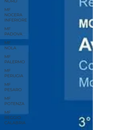
NORD
MF
NOCERA
INFERIORE
MF
PADOVA
MF
NOLA
MF
PALERMO
MF
PERUGIA
MF
PESARO
MF
POTENZA
MF
REGGIO
CALABRIA