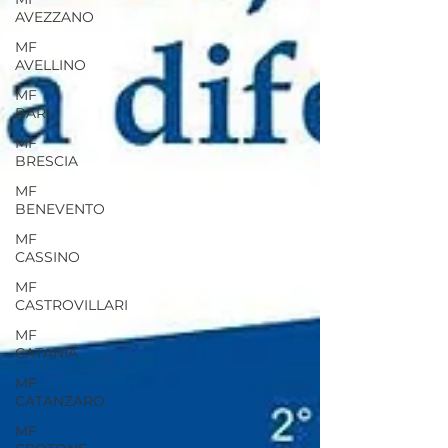
AVEZZANO
MF
AVELLINO
MF
BARI
MF
BRESCIA
MF
BENEVENTO
MF
CASSINO
MF
CASTROVILLARI
MF
CATANIA
MF
CATANZARO
MF