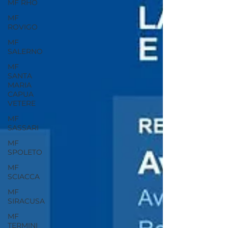
MF RHO
MF
ROVIGO
MF
SALERNO
MF
SANTA
MARIA
CAPUA
VETERE
MF
SASSARI
MF
SPOLETO
MF
SCIACCA
MF
SIRACUSA
MF
TERMINI