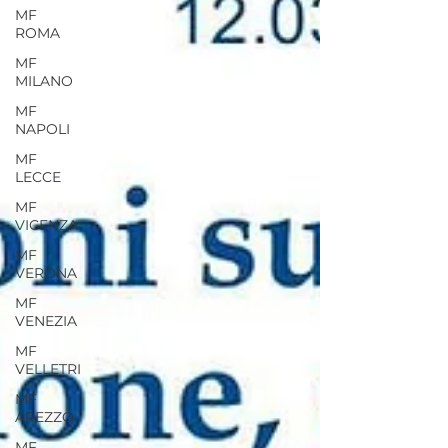
MF
ROMA
MF
MILANO
MF
NAPOLI
MF
LECCE
MF
VICENZA
MF
VERONA
MF
VENEZIA
MF
VELLETRI
MF
AREZZO
MF