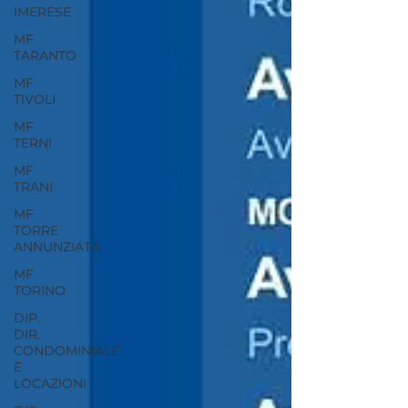
IMERESE
MF
TARANTO
MF
TIVOLI
MF
TERNI
MF
TRANI
MF
TORRE
ANNUNZIATA
MF
TORINO
DIP.
DIR.
CONDOMINIALE
E
LOCAZIONI