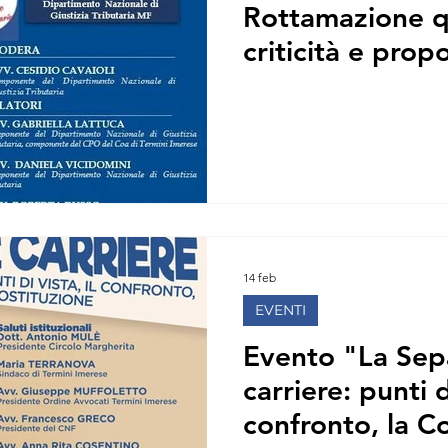
Rottamazione q
ARO
MF CROTONE
MF CIVITAVECCHIA
MF FOG
criticità e prop
O
MF LOCRI
MF LATINA
MF MARSALA
14 feb
EVENTI
Evento "La Sep
carriere: punti di
confronto, la C