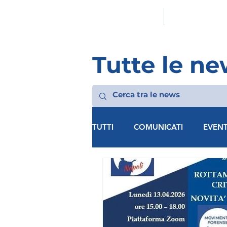
HOMEPAGE
L'ASSOCIAZION
Tutte le ne
TUTTI
COMUNICATI
EVENT
MF LECCE
MF VICENZA
MF AVELLINO
MF BARI