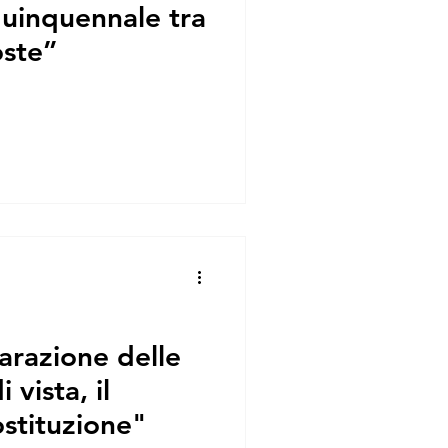
uinquennale tra
GIA
MF FIRENZE
oste”
arazione delle
 vista, il
ostituzione"