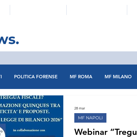
E
COMUNICATI E NEWS
EVENTI E FORMAZIONE
ws.
I
POLITICA FORENSE
MF ROMA
MF MILANO
MF VERONA
MF VENEZIA
MF VELLETRI
MF 
28 mar
MF NAPOLI
MF BRESCIA
MF BENEVENTO
MF CASSINO
Webinar “Tregua