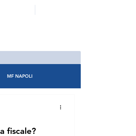
ADERISCI A MF
CONTATTACI
MF NAPOLI
AREZZO
MF AVEZZANO
MF CASTROVILLARI
 fiscale?