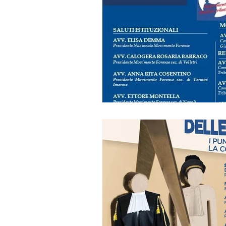
MF CATANIA
MF CATANZ
MF GELA
MF LAGONEGR