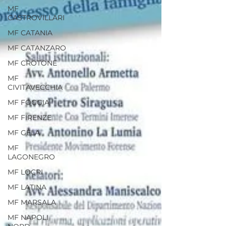
MF
CASTROVILLARI
MF CATANIA
MF CATANZARO
MF CROTONE
MF
CIVITAVECCHIA
MF FOGGIA
MF FIRENZE
MF GELA
MF
LAGONEGRO
MF LOCRI
MF LATINA
MF MARSALA
MF NAPOLI