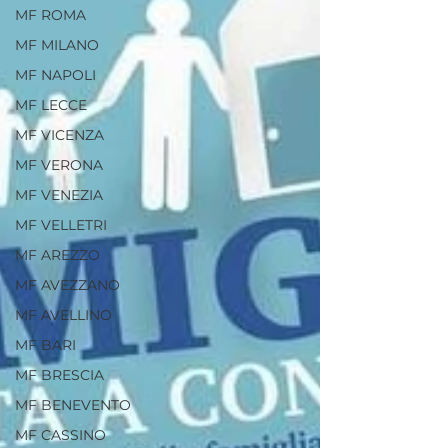
MF ROMA
MF MILANO
MF NAPOLI
MF LECCE
MF VICENZA
MF VERONA
MF VENEZIA
MF VELLETRI
MF AREZZO
MF AVEZZANO
MF AVELLINO
MF BARI
MF BRESCIA
MF BENEVENTO
MF CASSINO