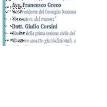
NORD
MF NOCERA
INFERIORE
MF PADOVA
MF NOLA
MF PALERMO
MF PERUGIA
MF PESARO
MF POTENZA
MF REGGIO
CALABRIA
MF RHO
MF ROVIGO
MF SALERNO
MF SANTA
MARIA CAPUA
VETERE