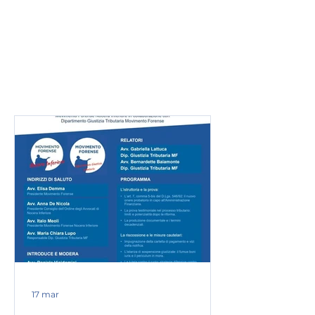
ORGANIGRAMMA
Presidente
: Maria Concetta
Cioffi
Vicepresidente
:
Direttivo
:
indirizzo
e-mail
:
17 mar