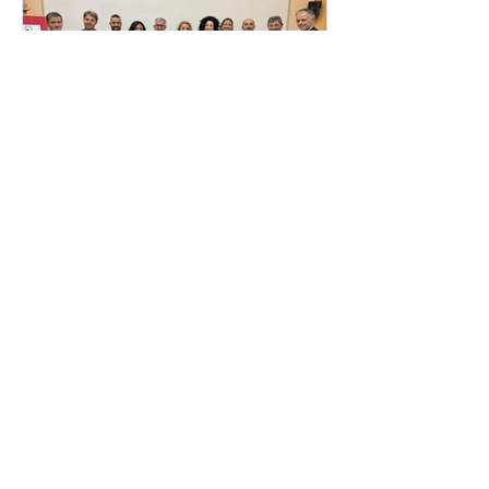
12 ott 2024
Nocera Inferiore, 12
ottobre 2024
NUOVA SQUADRA AL TIMONE
DELLA SEZIONE DI NOCERA
INFERIORE. Nocera Inferiore, 12
ottobre 2024 È con immenso
piacere che annunciamo il...