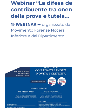
Webinar “La difesa del
contribuente tra onere
della prova e tutela
cautelare”
🔴 𝗪𝗘𝗕𝗜𝗡𝗔𝗥 ➡️ organizzato da
Movimento Forense Nocera
Inferiore e dal Dipartimento
Giustizia Tributaria del Movimento
Forense 📣 La difesa del
contribuente tra onere della prova
e tutela cautelare: strategie
processuali contro la riscossione
esattoriale 📅 mercoledì 26 marzo
2026 🕒 ore 15,00-18,00 📍 da
remoto su piattaforma Zoom 📨
Iscrizioni: la partecipazione è
consentita previa registrazione
tramite e-mail all'indirizzo
movimentoforensenocera@gmail.