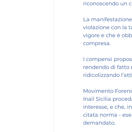
riconoscendo un co
La manifestazione 
violazione con la 
vigore e che è obb
compresa.
I compensi proposti
rendendo di fatto n
ridicolizzando l’a
Movimento Forense 
Inail Sicilia proc
interesse, e che, i
citata norma - ese
demandato.