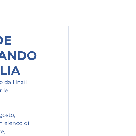
ADERISCI A MF
CONTATTACI
DE
BANDO
LIA
dall’Inail 
 le 
gosto, 
n elenco di 
e, 