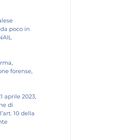
alese 
da poco in 
NAIL 
orma, 
one forense, 
 aprile 2023, 
ne di 
art. 10 della 
nte 