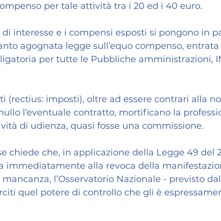
mpenso per tale attività tra i 20 ed i 40 euro.
di interesse e i compensi esposti si pongono in p
tanto agognata legge sull’equo compenso, entrata 
ligatoria per tutte le Pubbliche amministrazioni, I
 (rectius: imposti), oltre ad essere contrari alla n
ullo l’eventuale contratto, mortificano la professi
ttività di udienza, quasi fosse una commissione.
chiede che, in applicazione della Legge 49 del 21
eda immediatamente alla revoca della manifestazio
n mancanza, l’Osservatorio Nazionale - previsto dall’
rciti quel potere di controllo che gli è espressame