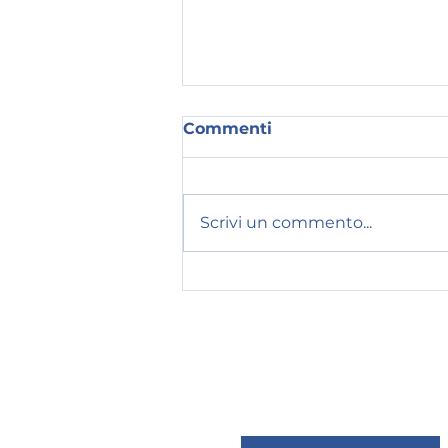
Commenti
Scrivi un commento...
Scuola di formazione
politica "Lino Dimasi" -
Secondo modulo