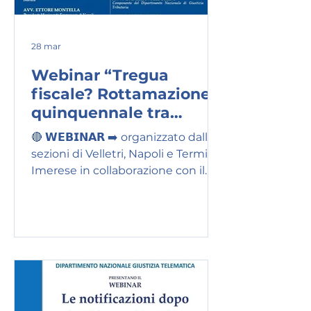
28 mar
Webinar “Tregua
fiscale? Rottamazione
quinquennale tra
criticità e proposte”
🔴 𝗪𝗘𝗕𝗜𝗡𝗔𝗥 ➡️ organizzato dalle
sezioni di Velletri, Napoli e Termini
Imerese in collaborazione con il
Dipartimento di Giustizia
Tributaria del Movimento Forense.
📣 "TREGUA FISCALE?
ROTTAMAZIONE QUINQUES TRA
CRITICITA' E PROPOSTE. NOVITA'
LEGGE DI BILANCIO 2026" 📅
giovedì 13 aprile 2026 🕒 ore 15,00-
18,00 📍 da remoto su piattaforma