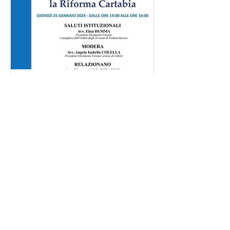
Zoom 📨 Iscrizioni: la
partecipazione è consentita previa
registrazione tramite e-mail
all'indirizzo
formazione@movimentoforense.it
Even
13 gen 2024
WEBINAR "LE
NOTIFICAZIONI DOPO
LA RIFORMA
CARTABIA"
Ordine Avvocati Velletri in
collaborazione con Movimento
Forense Velletri e Dipartimento
Nazionale di Giustizia Telematica
FOROTELEMATICO...