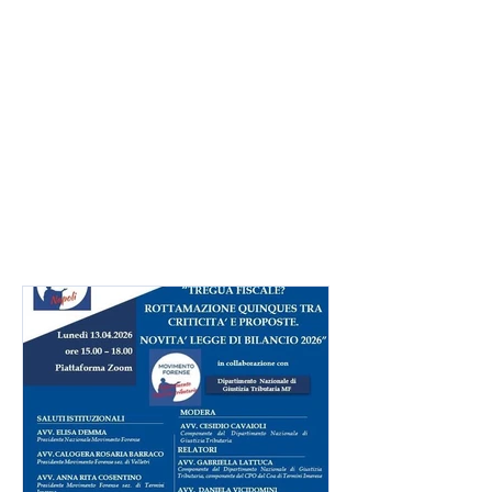
Presidente: Angela Isabella
Colella
Vicepresidente: Paolo Catese
Direttivo:
Alberto Galieti, Chiara
Fiore, Claudio Senatra, Calogera
Rosaria Barraco, Sonia Palombi,
Cinzia Sabbatini, Enrico Pucci,
Francesco Corsi, Sebastiano
Angeletti, Fabiola Furlan
Guadagno
indirizzo e-mail:
mfvelletri@gmail.com