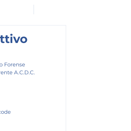
ADERISCI A MF
CONTATTACI
ttivo
to Forense 
rente A.C.D.C.
code 