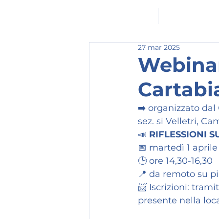
HOMEPAGE
L'ASSOCIAZION
27 mar 2025
Webinar 
Cartabi
➡️ organizzato dal
sez. si Velletri, C
📣 
RIFLESSIONI 
📅 martedì 1 aprile
🕒 ore 14,30-16,30
📍 da remoto su p
📨 Iscrizioni: tram
presente nella loc