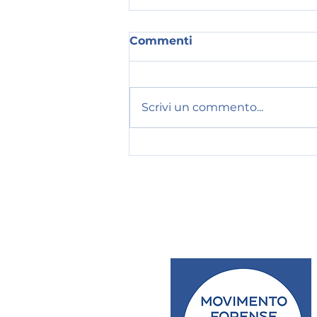
Commenti
Scrivi un commento...
Evento "Avvocatura e
mondo sociale: l'impegno
della Professione nella
Società Civile"