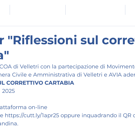
E
COMUNICATI E NEWS
EVENTI E FORMAZIONE
"Riflessioni sul corre
a"
 COA di Velletri con la partecipazione di Movimen
amera Civile e Amministrativa di Velletri e AVIA ade
SUL CORRETTIVO CARTABIA
  2025
iattaforma on-line
ite https://cutt.ly/1apr25 oppure inquadrando il QR 
andina.