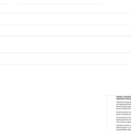
Conferenza stampa
"Giudici di Pace al bivio:
quale futuro per la
giustizia di prossimità?"
Movimento