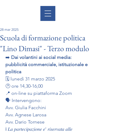
28 mar 2025
Scuola di formazione politica
"Lino Dimasi" - Terzo modulo
➡️ 
Dai volantini ai social media: 
pubblicità commerciale, istituzionale e 
politica
🗓️ lunedì 31 marzo 2025 
🕐 ore 14,30-16,00
📍 on-line su piattaforma Zoom
🗣️ Intervengono: 
Avv. Giulia Facchini
Avv. Agnese Larosa
Avv. Dario Tornese
ℹ️ 𝐿𝑎 𝑝𝑎𝑟𝑡𝑒𝑐𝑖𝑝𝑎𝑧𝑖𝑜𝑛𝑒 𝑒' 𝑟𝑖𝑠𝑒𝑟𝑣𝑎𝑡𝑎 𝑎𝑙𝑙𝑒 