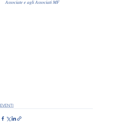
𝐴𝑠𝑠𝑜𝑐𝑖𝑎𝑡𝑒 𝑒 𝑎𝑔𝑙𝑖 𝐴𝑠𝑠𝑜𝑐𝑖𝑎𝑡𝑖 𝑀𝐹
EVENTI