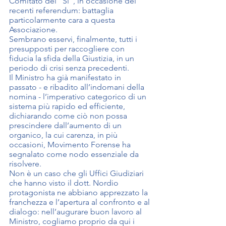
Comitato del “Sì”, in occasione dei 
recenti referendum: battaglia 
particolarmente cara a questa 
Associazione.
Sembrano esservi, finalmente, tutti i 
presupposti per raccogliere con 
fiducia la sfida della Giustizia, in un 
periodo di crisi senza precedenti.
Il Ministro ha già manifestato in 
passato - e ribadito all’indomani della 
nomina - l’imperativo categorico di un 
sistema più rapido ed efficiente, 
dichiarando come ciò non possa 
prescindere dall’aumento di un 
organico, la cui carenza, in più 
occasioni, Movimento Forense ha 
segnalato come nodo essenziale da 
risolvere.
Non è un caso che gli Uffici Giudiziari 
che hanno visto il dott. Nordio 
protagonista ne abbiano apprezzato la 
franchezza e l’apertura al confronto e al 
dialogo: nell’augurare buon lavoro al 
Ministro, cogliamo proprio da qui i 