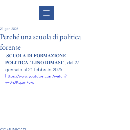
21 gen 2025
Perché una scuola di politica
forense
 𝐒𝐂𝐔𝐎𝐋𝐀 𝐃𝐈 𝐅𝐎𝐑𝐌𝐀𝐙𝐈𝐎𝐍𝐄 
𝐏𝐎𝐋𝐈𝐓𝐈𝐂𝐀 "𝐋𝐈𝐍𝐎 𝐃𝐈𝐌𝐀𝐒𝐈", dal 27 
gennaio al 21 febbraio 2025
https://www.youtube.com/watch?
v=3hJKqzm7c-o
COMUNICATI